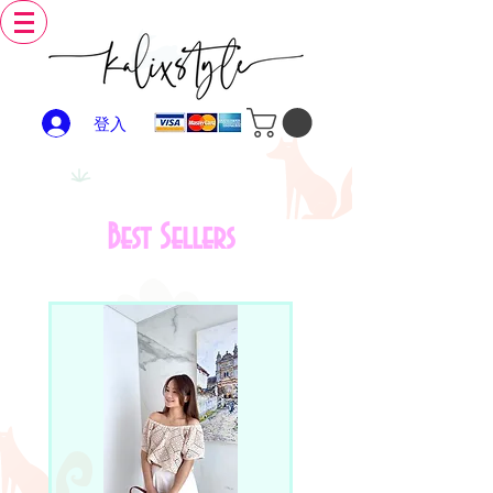
登入
Best Sellers