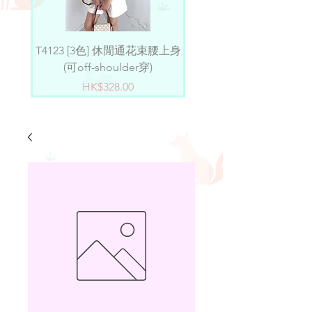
T4123 [3色] 休閒通花束腰上身
D4101 [2色] 小淑女薄紗ru
(可off-shoulder穿)
價格
HK$328.00