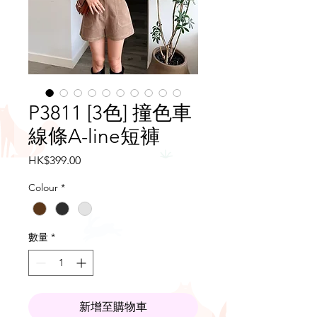
P3811 [3色] 撞色車
線條A-line短褲
價
HK$399.00
格
Colour
*
數量
*
新增至購物車