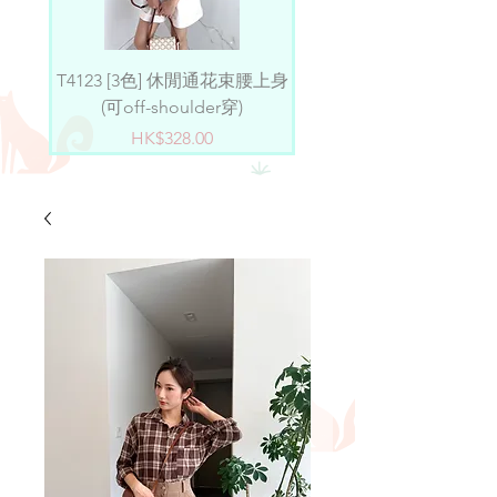
T4123 [3色] 休閒通花束腰上身
D4101 [2色] 小淑女薄紗ru
(可off-shoulder穿)
價格
HK$328.00