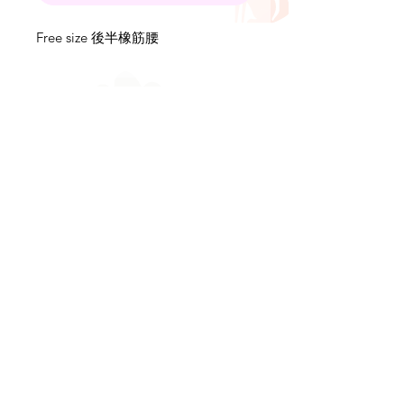
Free size 後半橡筋腰
購買方式：
直接於官網加入購物車checkout並選擇取貨
方式（接受PayPal、信用卡付款）
DELIVERY (HONG KONG)
衣服類
下單2件 即全港免運費
Supplement類
下單3件 即全港免運費
但注意飾物不計2件或以上包郵優惠🙇🏻‍♀️🙇🏻‍♀️
🙇🏻‍♀️
For accessories, we provide free local
(本地平郵)
shipping via HK post office
For garments, bags and shoes, we ship SF
順豐速遞)
express (
MODEL INFO