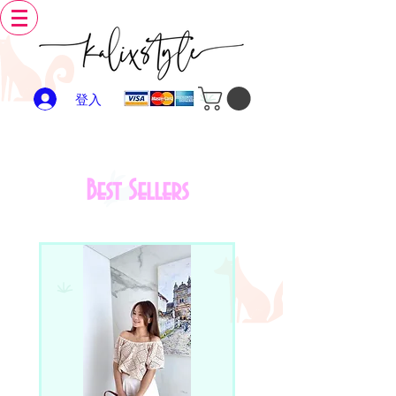
登入
Best Sellers