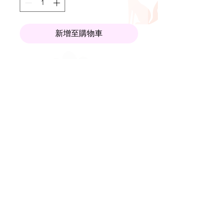
新增至購物車
購買方式：
直接於官網加入購物車checkout並選擇取貨
方式（接受PayPal、信用卡付款）
DELIVERY (HONG KONG)
衣服類
下單2件 即全港免運費
Supplement類
下單3件 即全港免運費
但注意飾物不計2件或以上包郵優惠🙇🏻‍♀️🙇🏻‍♀️
🙇🏻‍♀️
For accessories, we provide free local
(本地平郵)
shipping via HK post office
For garments, bags and shoes, we ship SF
順豐速遞)
express (