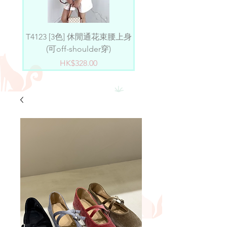
T4123 [3色] 休閒通花束腰上身
D4101 [2色] 小淑女薄紗ru
(可off-shoulder穿)
價格
HK$328.00