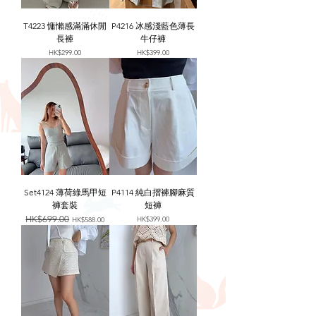
T4223 慵懶感滿滿休閒
P4216 冰感淺藍色薄長
長褲
牛仔褲
價格
價格
HK$299.00
HK$399.00
Set4124 薄荷綠馬甲短
P4114 純白摺褲腳麻質
褲套裝
短褲
一般價格
HK$699.00
促銷價格
價格
HK$399.00
HK$588.00