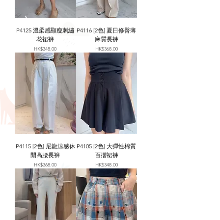
P4125 溫柔感顯瘦刺繡
P4116 [2色] 夏日修臀薄
花裙褲
麻質長褲
價格
價格
HK$348.00
HK$368.00
P4115 [2色] 尼龍涼感休
P4105 [2色] 大彈性棉質
閒高腰長褲
百摺裙褲
價格
價格
HK$368.00
HK$348.00