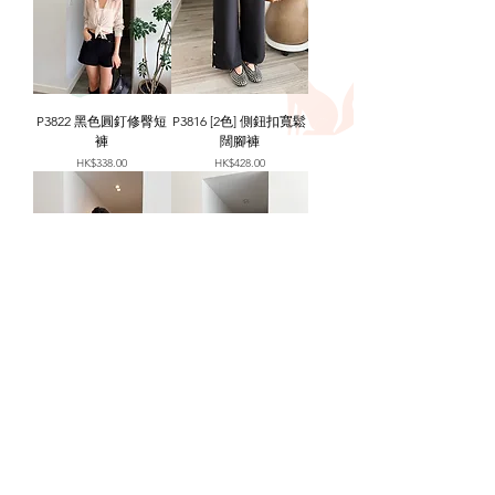
P3822 黑色圓釘修臀短
P3816 [2色] 側鈕扣寬鬆
褲
闊腳褲
價格
價格
HK$338.00
HK$428.00
P3813 [2色] 拼色邊束腰
P3811 [3色] 撞色車線條
棉麻短褲
A-line短褲
價格
價格
HK$388.00
HK$399.00
Free Size