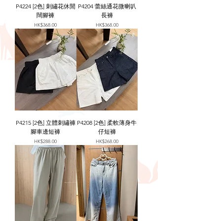
P4224 [2色] 刺繡花休閒
P4204 蕾絲通花微喇叭
闊腳褲
長褲
價格
價格
HK$368.00
HK$368.00
P4215 [2色] 立體刺繡褲
P4208 [2色] 柔軟薄身牛
腳車邊短褲
仔短褲
價格
價格
HK$288.00
HK$268.00