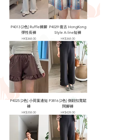
P4013 [2色] Ruffle褲腳
P4029 復古 HongKong
彈性長褲
Style A-line短褲
價格
價格
HK$368.00
HK$368.00
P4025 [2色] 小荷葉邊短
P3816 [2色] 側鈕扣寬鬆
褲
闊腳褲
價格
價格
HK$358.00
HK$428.00